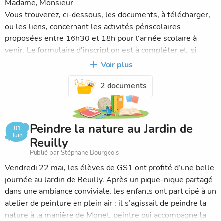
Madame, Monsieur,
L’inauguration a eu lieu le jeudi 28 mai à 13h, en présence
Vous trouverez, ci-dessous, les documents, à télécharger,
de tous les élèves qui partagent la cour de l’élémentaire,
ou les liens, concernant les activités périscolaires
de la Grande Section au CM2. Ce moment convivial a
proposées entre 16h30 et 18h pour l'année scolaire à
permis de présenter ce nouvel aménagement destiné à
venir. Le formulaire d'inscription est à compléter et, si
favoriser les rencontres, l’entraide et l’attention aux autres.
besoin, à renvoyer DIRECTEMENT à l'association. Rien ne
Voir plus
transite par l'école.
Le lien suivant vous permettra de découvrir la
2 documents
transformation de ce banc :
Tempo musique :
youtube.com/shorts/jDluwsW8OUg?feature=share
- Eveil musical PS, MS et GS : mardi soir
Peindre la nature au Jardin de
01
Cliquer sur le lien :
Juin
Reuilly
docs.google.com/forms/d/e/1FAIpQLScTkp2bb5kPAp5Ikp
Publié par Stéphane Bourgeois
usp=pp_url&entry.578508073=Saint-
Vendredi 22 mai, les élèves de GS1 ont profité d’une belle
Eloi&entry.1852694634=316
journée au Jardin de Reuilly. Après un pique-nique partagé
dans une ambiance conviviale, les enfants ont participé à un
Les Ateliers du préau :
atelier de peinture en plein air : il s’agissait de peindre la
nature à la manière de Monet, peintre qui accompagne la
- Théâtre du CE1 au CM2 : jeudi soir. Voir formulaire.