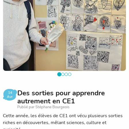
En fin d’année, les élèves de ces deux classes auront aussi
l’occasion de visiter le Musée en Herbe pour une exposition
autour des Pokémon : une façon originale et ludique de
continuer à s’ouvrir à des formes de culture variées.
Pour en savoir plus sur Tom Geleb :
www.galeriemontorgueil.com/pa_artistes/tom-geleb/?
srsltid=AfmBOoqOBIzYj5UHCSpQdX6VWnz_iSAm5LJrYPR
Des sorties pour apprendre
14
Avr.
autrement en CE1
Publié par Stéphane Bourgeois
Cette année, les élèves de CE1 ont vécu plusieurs sorties
riches en découvertes, mêlant sciences, culture et