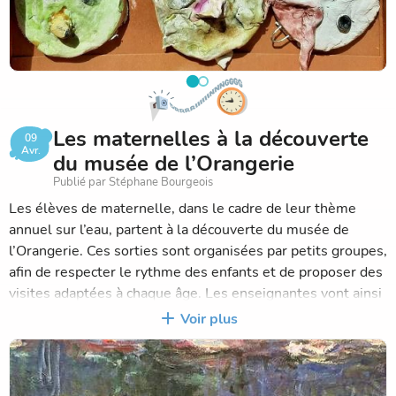
dans un parc du centre de Paris, sous un temps presque
estival. Un moment simple et joyeux, propice aux
échanges, qui renforce le vivre ensemble et le plaisir d’être
ensemble en dehors de la classe.
Ces sorties s’inscrivent pleinement dans la vie de la classe
: elles permettent aux élèves d’apprendre autrement, de
Les maternelles à la découverte
partager des expériences communes et de construire
09
Avr.
ensemble des souvenirs qui donnent du sens aux
du musée de l’Orangerie
apprentissages.
Publié par Stéphane Bourgeois
Et l’année n’est pas terminée !
Les élèves de maternelle, dans le cadre de leur thème
annuel sur l’eau, partent à la découverte du musée de
l’Orangerie. Ces sorties sont organisées par petits groupes,
afin de respecter le rythme des enfants et de proposer des
visites adaptées à chaque âge. Les enseignantes vont ainsi
exploiter la place de l’eau dans l’art.
Voir plus
Les élèves de petite section ouvrent le parcours avec une
visite du musée, suivie d’un pique-nique au parc de Reuilly.
Un moment à la fois culturel et convivial. Y compris pour la