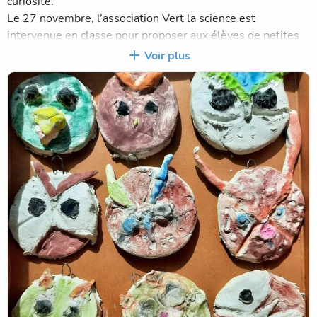
curiosité.
Le 27 novembre, l’association Vert la science est
intervenue en classe pour proposer aux élèves de petites
expériences scientifiques. Manipuler, observer, se poser
Voir plus
des questions : chacun a pu entrer concrètement dans une
démarche scientifique, en apprenant par l’expérimentation
et l’échange.
Le 16 janvier, les élèves ont poursuivi leurs explorations
au musée de la Marine. Cette visite leur a permis de
découvrir le monde maritime, son histoire et ses enjeux,
tout en développant leur sens de l’observation et leur
curiosité.
Enfin, le 9 avril, la classe s’est rendue au musée de la
Chasse pour une visite thématique autour des animaux
nocturnes. Les élèves ont appris à mieux connaître ces
animaux fascinants, avant de prolonger leurs découvertes
lors d’un atelier créatif.
Cette dernière sortie a également été l’occasion de
partager un moment convivial : les élèves ont pique-niqué