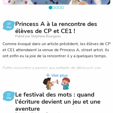
Princess A à la rencontre des
19
Mai
élèves de CP et CE1 !
Publié par Stéphane Bourgeois
Comme évoqué dans un article précédent, les élèves de CP
et CE1 attendaient la venue de Princess A, street artist. Ils
ont enfin eu la joie de la rencontrer il y a quelques temps.
Cette rencontre a permis aux enfants de découvrir son
univers artistique et de passer à la réalisation, en étant
Voir plus
accompagnés dans leur propre création. Chacun a pu
expérimenter, observer, essayer, et s’approprier
progressivement une démarche artistique inspirée du
Le festival des mots : quand
11
street art.
Mai
l'écriture devient un jeu et une
aventure
Vous trouverez ci-dessous le lien vers 2 vidéos permettant