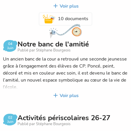
de changement : cantine, étude…)
Voir plus
- la liste de fournitures de chaque classe
10 documents
Note : la fiche autorisation pour venir chercher un enfant, le
coupon garderie gratuite du matin et du soir ainsi que le
choix sortie étude seront remis à votre enfant à la rentrée,
dans le cahier de liaison.
Notre banc de l'amitié
04
C'est un document synthétique destiné à rester dans le
Juin
Publié par Stéphane Bourgeois
cahier de correspondance de chaque enfant.
Un ancien banc de la cour a retrouvé une seconde jeunesse
grâce à l’engagement des élèves de CP. Poncé, peint,
En attendant de vous retrouver, je vous souhaite à tous un
décoré et mis en couleur avec soin, il est devenu le banc de
bel été !
l’amitié, un nouvel espace symbolique au cœur de la vie de
l’école.
Voir plus
Ce projet a permis aux élèves de participer concrètement à
la transformation de leur environnement et de mettre en
œuvre une des décisions prises lors du conseil d’école des
Activités périscolaires 26-27
02
CM1 et CM2 (la réfection du banc).
Juin
Publié par Stéphane Bourgeois