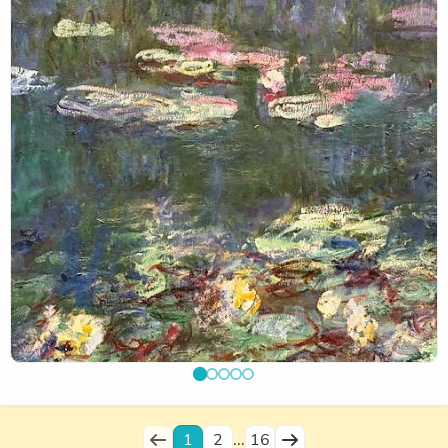
mascotte de l'une des classes qui y a participé !
Les moyennes sections partent ensuite à leur tour. Après
la visite, ils prolongent cette expérience par un pique-
nique dans le jardin des Tuileries.
Puis ce sera au tour des grandes sections de découvrir le
musée.
Notre organisation en classes à triple niveau en maternelle
permet aux enseignantes de se répartir entre celles qui
accompagnent les sorties et celle qui reste à l’école avec
les autres élèves et les ASEM. Les enfants bénéficient
ainsi d’un encadrement pédagogique que ce soit en sortie
ou en classe. Cette organisation demande aussi de la
coordination, de l’adaptation et de l’anticipation. Merci donc
aux enseignantes de permettre cela.
Enfin, pour clore ces visites, tous les élèves participeront
aussi à des ateliers, à l’école, avec le Musée de Poche.
L’occasion de revenir sur les œuvres découvertes et de
faire des liens.
Ces temps permettent aux enfants de découvrir l’art
1
2
...
16